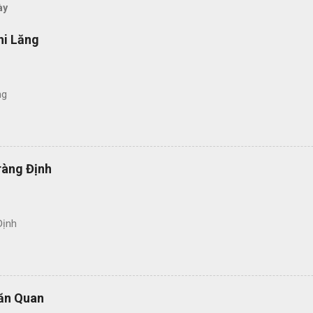
ày
hi Lăng
ng
ràng Định
Định
ăn Quan