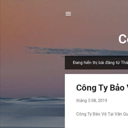
C
Đang hiển thị bài đăng từ Th
B
à
i
Công Ty Bảo 
đ
ă
tháng 5 08, 2019
n
g
Công Ty Bảo Vệ Tại Văn Q